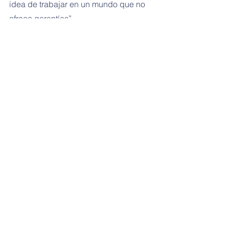
idea de trabajar en un mundo que no 
ofrece garantías”.
Fuente: Yahoo Finanzas
ESTUDIA EN LA ESCUELA 
SUPERIOR DE NEGOCIOS
¡SIN IMPORTAR DÓNDE 
ESTÉS!
LICENCIATURAS
   |    
MAESTRÍAS
   |   
DOCTORADO
   |   
INGLÉS
 Whatsapp: Click en la imagen o digita 