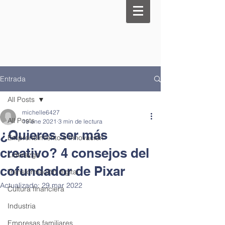
Entrada
All Posts
michelle6427
All Posts
19 ene 2021
3 min de lectura
¿Quieres ser más
Emprendimiento e innovación
creativo? 4 consejos del
Liderazgo
cofundador de Pixar
Transformación digital
Actualizado:
29 mar 2022
Cultura financiera
Industria
Empresas familiares