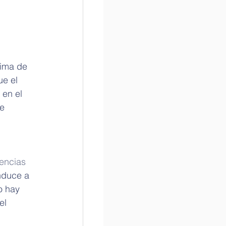
ima de 
ue el 
 en el 
e 
encias 
nduce a 
o hay 
el 