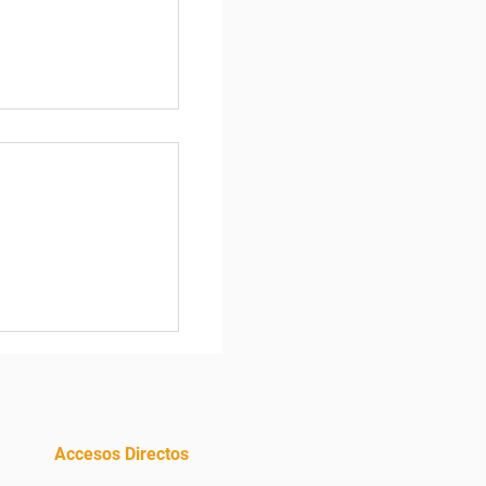
os hormiga que
ar para ahorrar
Accesos Directos