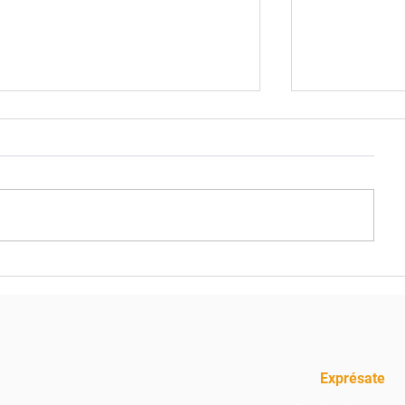
6 tips para superar la
Los 6 gast
cuesta de enero
puedes evit
Exprésate