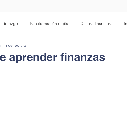
Liderazgo
Transformación digital
Cultura financiera
I
 min de lectura
alud
Filosofía
Negocios
Motivación
de aprender finanzas