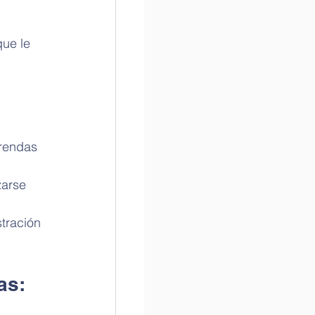
ue le 
?
rendas 
 
zarse 
tración 
as: