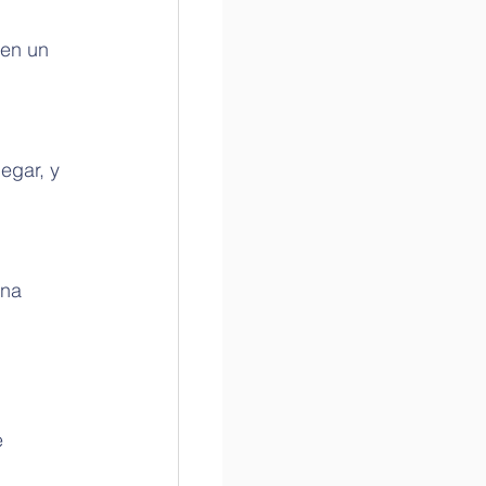
 
 en un 
gar, y 
una 
 
 