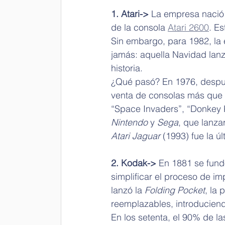
1. Atari-> 
La empresa nació 
de la consola 
Atari 2600
. E
Sin embargo, para 1982, la 
jamás: aquella Navidad lanzó
historia.
¿Qué pasó? En 1976, despué
venta de consolas más que e
“Space Invaders”, “Donkey 
Nintendo
 y 
Sega
, que lanza
Atari Jaguar
 (1993) fue la ú
2. Kodak->
 En 1881 se fund
simplificar el proceso de im
lanzó la 
Folding Pocket
, la 
reemplazables, introducien
En los setenta, el 90% de l