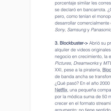
porcentaje similar les corre
se declaró en bancarrota. 
pero, como tenían el monopo
desarrollar comercialmente
Sony
, 
Samsung
 y 
Panasoni
3. Blockbuster-> 
Abrió su p
alquiler de videos originale
negocio en crecimiento, la 
Pictures
, 
Dreamworks
 y 
MTV
XXI, pese a la piratería, 
Bloc
de banda ancha se transfo
¿Qué pasó? En el año 2000 B
Netflix
, una pequeña compañí
por la módica suma de 50 mi
crecer en el formato streami
argumento: no tiene sentido