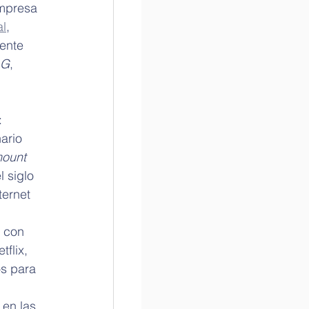
empresa 
al
, 
ente 
LG
, 
 
ario 
ount 
 siglo 
ternet 
 con 
flix, 
os para 
 en las 