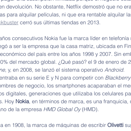
n devolución. No obstante, Netflix demostró que no era
as para alquilar películas, ni que era rentable alquilar la
ckbuster
 cerró sus últimas tiendas en 2013.
ños consecutivos Nokia fue la marca líder en telefonía 
egó a ser la empresa que la casa matriz, ubicada en Fin
económico del país entre los años 1998 y 2007. Sin em
40% del mercado global. ¿Qué pasó? el 9 de enero de 
ne
, y, en 2008, se lanzó el sistema operativo 
Android
.
entraba en su serie E y N para competir con 
Blackberry
hombres de negocio, los smartphones acaparaban el me
vos digitales, generaciones que utilizaba los celulares pa
s. Hoy 
Nokia
, en términos de marca, es una franquicia, 
ano de la empresa 
HMD Global Oy
 (HMD).
ia en 1908, la marca de máquinas de escribir 
Olivetti 
su