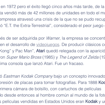
en 1972 pero el éxito llegó cinco años más tarde, de l
sta vendió más de 42 millones de unidades en todo el m
empresa atravesó una crisis de la que no se pudo recu
 “E.T. the Extra-Terrestrial”, considerado el peor juego 
s de ser adquirida por 
Warner
, la empresa se concent
n el desarrollo de 
videojuegos
. De producir clásicos 
Kong” y Pac Man”, 
Atari 
quedó relegada con la aparició
ron 
Super Mario Bross
 (1985) y 
The Legend of Zelda
 (1
ltima consola que lanzó Atari. Fue un fracaso.
ó 
Eastman Kodak Company
 bajo un concepto innovado
presión de placas para tomar fotografías. Para 1888 
Ko
primera cámara de bolsillo, con cartuchos de películas 
do desde entonces al hombre común al mundo de la foto
as películas vendidas en Estados Unidos eran 
Kodak
 y u