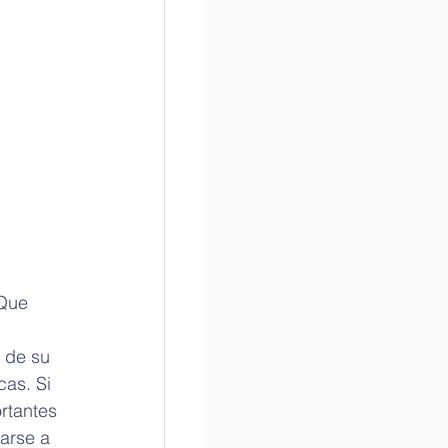
Que 
 de su 
as. Si 
rtantes 
arse a 