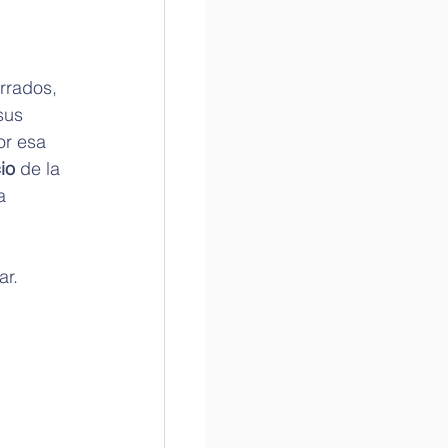
 
rrados, 
sus 
or esa 
io
 de la 
a 
ar.