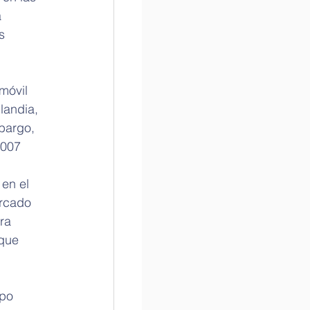
 
s 
móvil 
landia, 
bargo, 
2007 
 en el 
rcado 
ra 
que 
po 