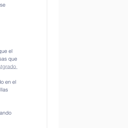
se 
que el 
sas que 
tgrado 
o en el 
llas 
vando 