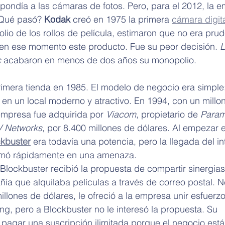
spondía a las cámaras de fotos. Pero, para el 2012, la 
¿Qué pasó? 
Kodak
 creó en 1975 la primera 
cámara digit
lio de los rollos de película, estimaron que no era prud
 en ese momento este producto. Fue su peor decisión. 
c
 acabaron en menos de dos años su monopolio.
rimera tienda en 1985. El modelo de negocio era simple:
s en un local moderno y atractivo. En 1994, con un millon
empresa fue adquirida por 
Viacom
, propietario de 
Param
 Networks
, por 8.400 millones de dólares. Al empezar el
kbuster
 era todavía una potencia, pero la llegada del in
rmó rápidamente en una amenaza.
lockbuster recibió la propuesta de compartir sinergias
a que alquilaba películas a través de correo postal. Net
llones de dólares, le ofreció a la empresa unir esfuerz
ng, pero a Blockbuster no le interesó la propuesta. Su 
 pagar una suscripción ilimitada porque el negocio está