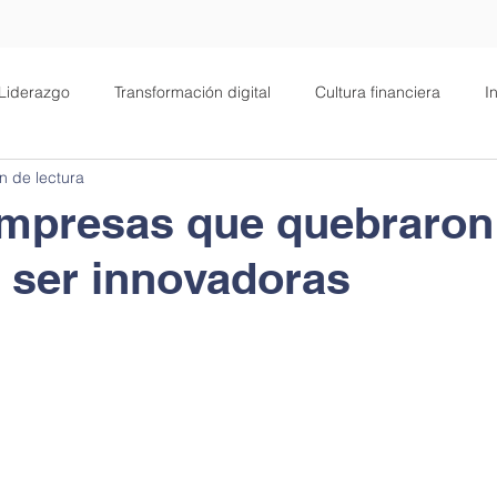
Liderazgo
Transformación digital
Cultura financiera
I
n de lectura
alud
Filosofía
Negocios
Motivación
empresas que quebraron
e ser innovadoras