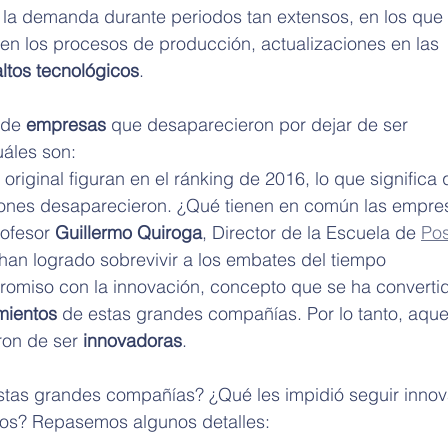
 y la demanda durante periodos tan extensos, en los que 
n los procesos de producción, actualizaciones en las 
altos tecnológicos
.
 de 
empresas
 que desaparecieron por dejar de ser 
áles son:
original figuran en el ránking de 2016, lo que significa 
ones desaparecieron. ¿Qué tienen en común las empre
rofesor 
Guillermo Quiroga
, Director de la Escuela de 
Pos
han logrado sobrevivir a los embates del tiempo 
omiso con la innovación, concepto que se ha convertid
mientos
 de estas grandes compañías. Por lo tanto, aque
ron de ser 
innovadoras
.
stas grandes compañías? ¿Qué les impidió seguir inno
cios? Repasemos algunos detalles: