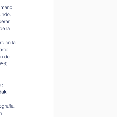
a mano 
undo. 
perar 
de la 
ró en la 
como 
n de 
986). 
r: 
dak 
grafía.
n 