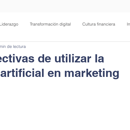
Liderazgo
Transformación digital
Cultura financiera
I
min de lectura
alud
Filosofía
Negocios
Motivación
ctivas de utilizar la
 artificial en marketing