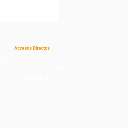
a aumentar tu
omo líder
Accesos Directos
ncias
Correo ESUNM
Accede al portal Skolar
Test vocacional