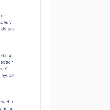
n 
ades y 
n de sus 
 datos, 
edecir 
a IA 
n ayuda 
 hecho 
por los 