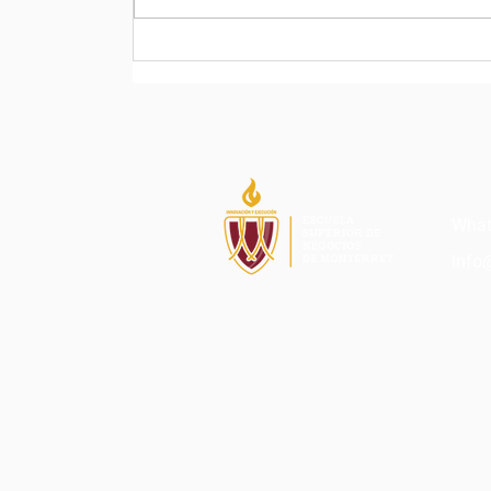
Razones por las que
puedes tener dificultades
para elegir una carrera y
algunas recomendaciones.
What
info