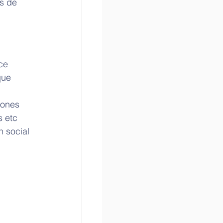
s de 
ce 
que 
iones 
s etc
 social 