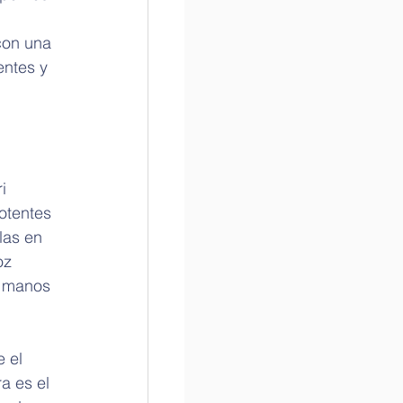
con una 
ntes y 
i 
otentes 
las en 
oz 
e manos 
 el 
a es el 