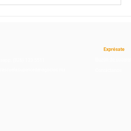
7 APTITUDES LABORALES
6 pasos par
MÁS VALORADAS POR
confianza c
LAS EMPRESAS
Exprésate
Buzón de sugere
sapp:
(826) 123 5511
@escuelasuperiordenegocios.mx
Contáctanos