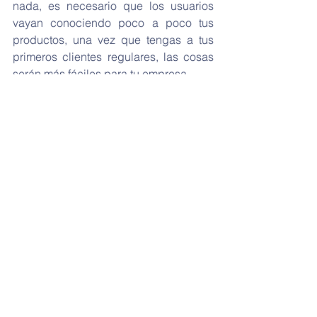
nada, es necesario que los usuarios 
vayan conociendo poco a poco tus 
productos, una vez que tengas a tus 
primeros clientes regulares, las cosas 
serán más fáciles para tu empresa.
No es necesario ser un gran 
especialista para lograr vender tus 
productos, sólo debes seguir estos 
consejos y estarás listo para empezar a 
cerrar tratos y ganar más dinero. Así 
que no gastes demasiado tiempo 
perfeccionando un técnica especial, 
con estos consejos podrás conseguir 
grandes beneficios.
ESTUDIA EN LA ESCUELA 
SUPERIOR DE NEGOCIOS