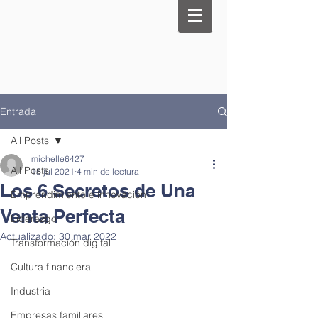
Entrada
All Posts
michelle6427
All Posts
15 jul 2021
4 min de lectura
Los 6 Secretos de Una
Emprendimiento e innovación
Venta Perfecta
Liderazgo
Actualizado:
30 mar 2022
Transformación digital
Cultura financiera
Industria
Empresas familiares