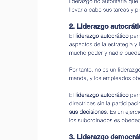
liderazgo no autoritaria que
llevar a cabo sus tareas y p
2. Liderazgo autocrát
El 
liderazgo autocrático
 per
aspectos de la estrategia y l
mucho poder y nadie puede 
Por tanto, no es un liderazgo
manda, y los empleados ob
El 
liderazgo autocrático
 per
directrices sin la participac
sus decisiones
. Es un ejerc
los subordinados es obedecer
3. Liderazgo democrá