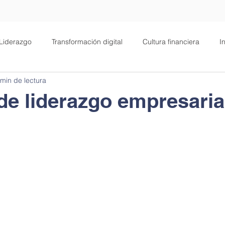
Liderazgo
Transformación digital
Cultura financiera
I
 min de lectura
alud
Filosofía
Negocios
Motivación
 de liderazgo empresaria