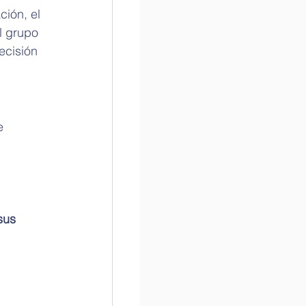
ción, el 
l grupo 
ecisión 
e 
sus 
 