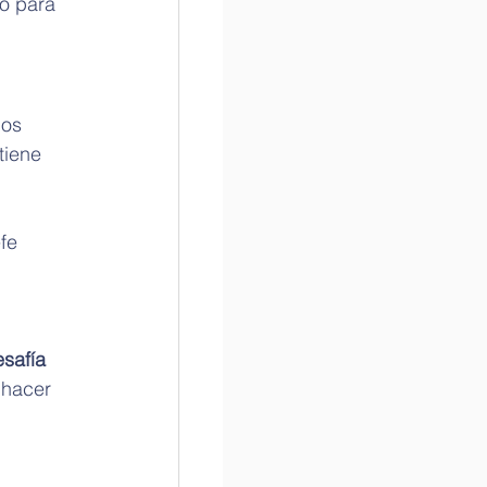
o para 
hos 
tiene 
fe 
safía 
 hacer 