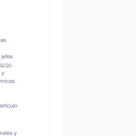
las 
 
jefes 
razgo
. 
 y 
ámicas 
artículo.
rales y 