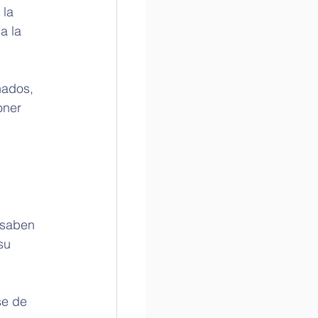
la 
a la 
nados, 
oner 
 saben 
su 
se de 