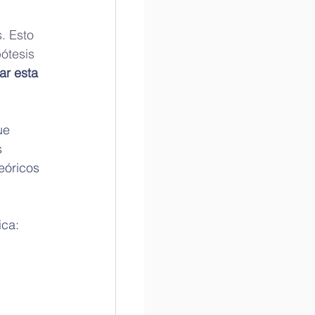
. Esto 
pótesis 
ar esta 
ue 
s 
eóricos 
ica: 