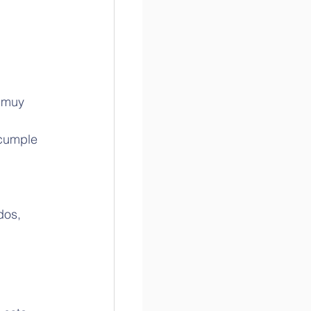
 muy 
 cumple 
dos, 