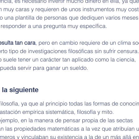
encia, es necesario invertir mucho dinero en ella, ya que
n muy caras y requieren de unos instrumentos muy cost
 una plantilla de personas que dediquen varios meses
 responder a una pregunta muy específica.
esulta tan cara
, pero en cambio requiere de un clima soc
erto tipo de investigaciones filosóficas sin sufrir censura.
 suele tener un carácter tan aplicado como la ciencia, 
 pueda servir para ganar un sueldo.
 la siguiente
filosofía, ya que al principio todas las formas de conoci
stación empírica sistemática, filosofía y mito.
ejemplo, en la manera de pensar propia de las sectas 
an las propiedades matemáticas a la vez que atribuían u
úmeros y vinculaban su existencia a la de un más allá en