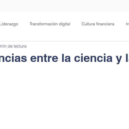
Liderazgo
Transformación digital
Cultura financiera
I
 min de lectura
alud
Filosofía
Negocios
Motivación
ncias entre la ciencia y 