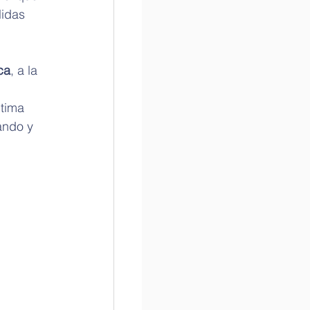
idas 
ca
, a la 
 
tima 
ando y 