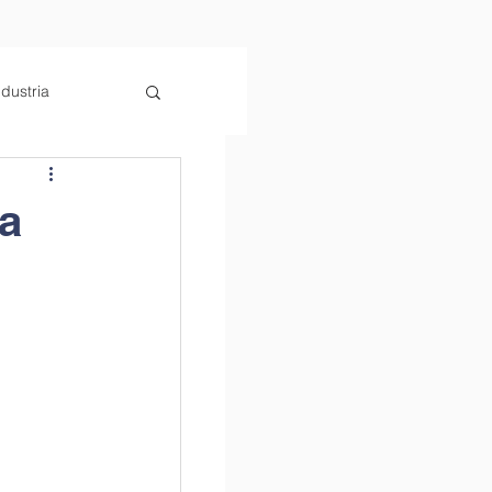
ndustria
la