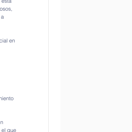
 esta 
osos, 
 a 
ial en 
 
miento 
n 
 el que 