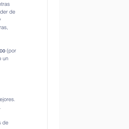
tras 
oder de 
 
ras, 
ico
 (por 
o un 
ejores. 
.
s de 