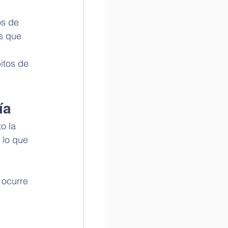
os de 
s que 
itos de 
ía
o la 
 lo que 
 ocurre 