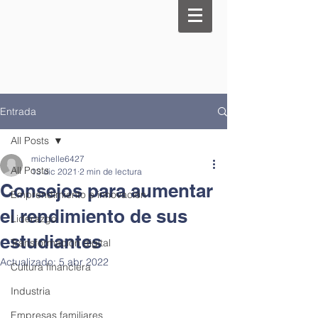
Entrada
All Posts
michelle6427
All Posts
13 dic 2021
2 min de lectura
Consejos para aumentar
Emprendimiento e innovación
el rendimiento de sus
Liderazgo
estudiantes
Transformación digital
Actualizado:
5 abr 2022
Cultura financiera
Industria
Empresas familiares