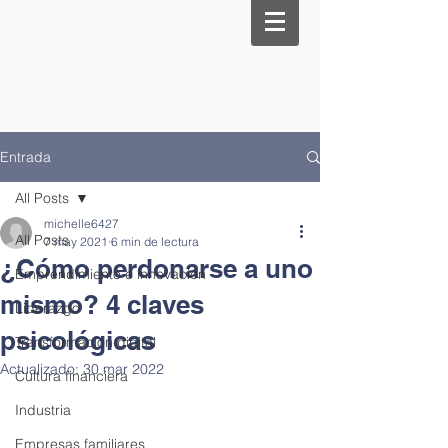
Entrada
All Posts
michelle6427
All Posts
7 may 2021
6 min de lectura
¿Cómo perdonarse a uno
Emprendimiento e innovación
mismo? 4 claves
Liderazgo
psicológicas
Transformación digital
Actualizado:
30 mar 2022
Cultura financiera
Industria
Empresas familiares