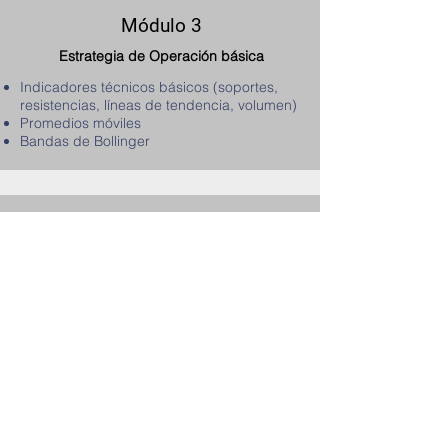
Módulo 3
Estrategia de Operación básica
Indicadores técnicos básicos (soportes,
resistencias, líneas de tendencia, volumen)
Promedios móviles
Bandas de Bollinger
Módulo 4
Estrategia de Operación intermedia
Osciladores técnicos básicos
Bandas de Bollinger
RSI
MACD
alianzas estratégicas