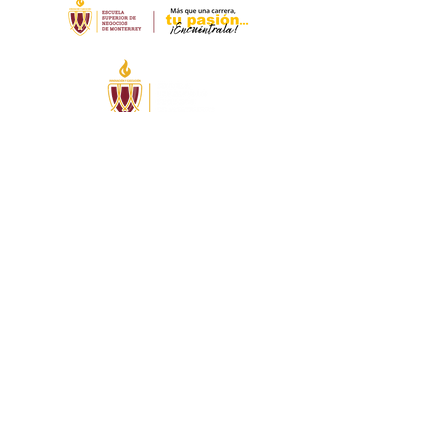
Whatsapp:
(826) 123 5511
info@escuelasuperiordenegocios.mx
Exprésate
Buzón de sugerencias
Correo ESUNM
Contáctanos
Accesos Directos
Accede al portal Skolar
Test vocacional