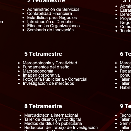
2 Tetramestre
3 
Admin
Administración de Servicios
Estra
Contabilidad Financiera
Derec
Estadística para Negocios
Proye
ón
Introducción al Derecho
Nego
Ética en las Organizaciones
Comun
Seminario de Innovación
Teorí
5 Tetramestre
6 T
Mercadotecnia y Creatividad
Merca
Fundamentos del diseño
Diseñ
Macroeconomía
Redac
Imagen corporativa
comun
Fotografía Publicitaria y Comercial
Talle
Investigación de mercados
Talle
Habil
8 Tetramestre
9 T
Mercadotecnia internacional
Tecno
Taller de diseño gráfico digital
Taller
Medios de difusión publicitaria
Semin
Redacción de Trabajo de Investigación
Talle