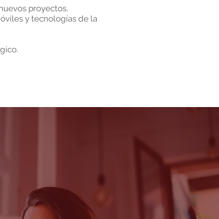
 nuevos proyectos.
viles y tecnologías de la
gico.