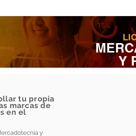
LI
MERC
Y 
ollar tu propia
las marcas de
s en el
Mercadotecnia y