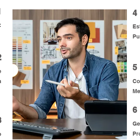
1
4
:
Es
Pu
2
5
e
a
Co
Me
6
3
Ge
Pr
o