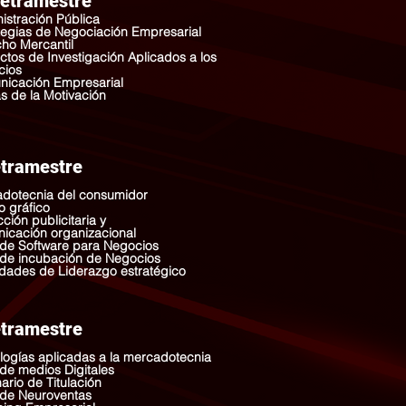
Tetramestre
istración Pública
tegias de Negociación Empresarial
ho Mercantil
ctos de Investigación Aplicados a los
cios
icación Empresarial
as de la Motivación
etramestre
dotecnia del consumidor
o gráfico
ción publicitaria y
icación organizacional
r de Software para Negocios
r de incubación de Negocios
idades de Liderazgo estratégico
etramestre
logías aplicadas a la mercadotecnia
 de medios Digitales
ario de Titulación
r de Neuroventas