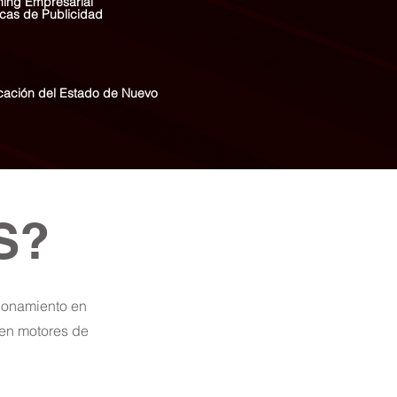
ing Empresarial
icas de Publicidad
ucación del Estado de Nuevo
S?
cionamiento en
 en motores de