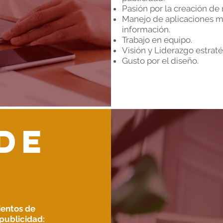
Pasión por la creación de
Manejo de aplicaciones mó
información.
Trabajo en equipo.
Visión y Liderazgo estraté
Gusto por el diseño.
 de
ientos de
publicidad: