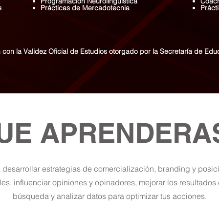
Programación Neurolingüística
Coach
s
Prácticas de Mercadotecnia
Práct
con la Validez Oficial de Estudios otorgado por la Secretaría de Ed
UE APRENDERA
desarrollar estrategias de comercialización, branding y posi
les, influenciar opiniones y opinadores, mejorar los resultados
búsqueda y analizar datos para optimizar tus acciones.