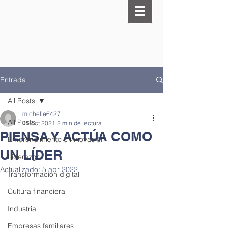
Entrada
All Posts
michelle6427
All Posts
11 oct 2021
2 min de lectura
PIENSA Y ACTÚA COMO
Emprendimiento e innovación
UN LÍDER
Liderazgo
Actualizado:
5 abr 2022
Transformación digital
Cultura financiera
Industria
Empresas familiares