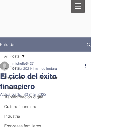
Entrada
All Posts
michelle6427
All Posts
29 abr 2021
1 min de lectura
El ciclo del éxito
Emprendimiento e innovación
financiero
Liderazgo
Actualizado:
30 mar 2022
Transformación digital
Cultura financiera
Industria
Empresas familiares