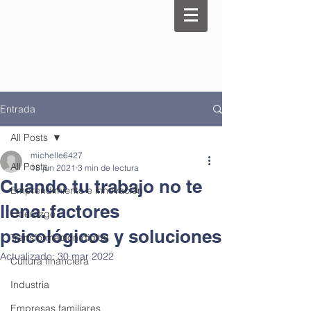
Entrada
All Posts
michelle6427
All Posts
18 jun 2021
3 min de lectura
Cuando tu trabajo no te
Emprendimiento e innovación
llena: factores
Liderazgo
psicológicos y soluciones
Transformación digital
Actualizado:
30 mar 2022
Cultura financiera
Industria
Empresas familiares