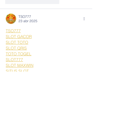
Me gusta
Reaccionar
TSO777
23 abr 2025
TSO777
SLOT GACOR
SLOT TOTO
SLOT QRIS
TOTO TOGEL
SLOT777
SLOT MAXWIN
SITUS SLOT
SITUS TOTO
SITUS GACOR
SITUS TOTO TOGEL
SITUS SLOT QRIS
SITUS SLOT ONLINE
TSO777 LOGIN
TS77CASINO
TS77CASINO DAFTAR
TSO777SPORTS
TSO777SPORTS LOGIN