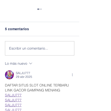
5 comentarios
Escribir un comentario...
7 APTITUDES
6 pasos para a
LABORALES MÁS
tu confianza co
VALORADAS POR LAS
Lo más nuevo
EMPRESAS
SALJU777
29 abr 2025
DAFTAR SITUS SLOT ONLINE TERBARU 
LINK GACOR GAMPANG MENANG
SALJU777
SALJU777
SALJU777
SALJU777