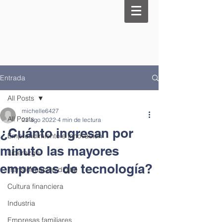
Entrada
All Posts
michelle6427
All Posts
22 ago 2022
4 min de lectura
¿Cuánto ingresan por
Emprendimiento e innovación
minuto las mayores
Liderazgo
empresas de tecnología?
Transformación digital
Cultura financiera
Industria
Empresas familiares