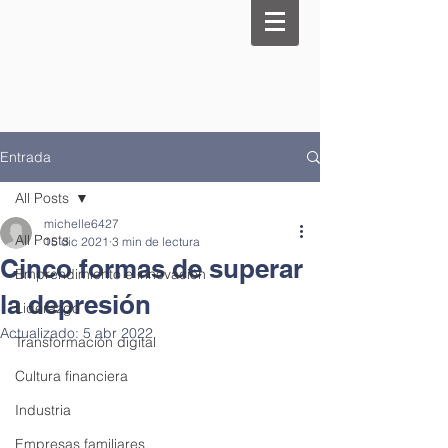
Entrada
All Posts
michelle6427
All Posts
15 dic 2021
3 min de lectura
Cinco formas de superar
Emprendimiento e innovación
la depresión
Liderazgo
Actualizado:
5 abr 2022
Transformación digital
Cultura financiera
Industria
Empresas familiares