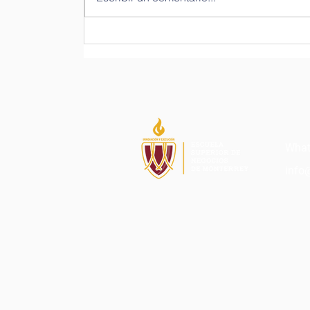
Siete consejos para
convertirte en un maestro
emprendedor
What
info