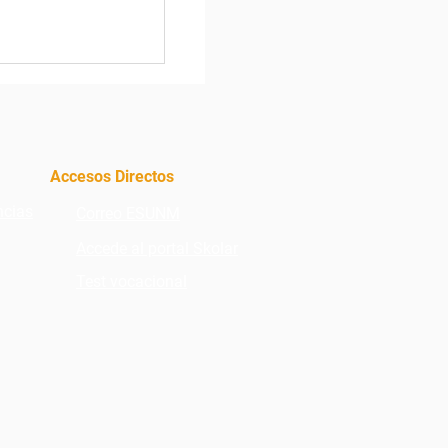
esas más
 a nivel
Accesos Directos
ncias
Correo ESUNM
Accede al portal Skolar
Test vocacional