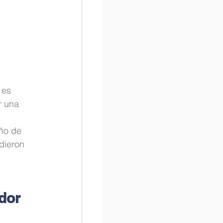
 es 
 una 
ño de 
dieron 
dor 