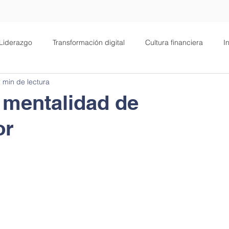
Liderazgo
Transformación digital
Cultura financiera
I
 min de lectura
alud
Filosofía
Negocios
Motivación
 mentalidad de
or