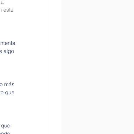
na 
 este 
ntenta 
s algo 
Lo más 
to que 
 que 
ando 