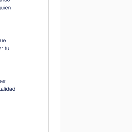
guien 
ue 
r tú 
ser 
alidad 