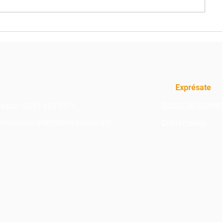
3 consejos para
Las 5 empr
emprendedores
innovadoras
mundial
Exprésate
Buzón de sugere
sapp:
(826) 123 5511
@escuelasuperiordenegocios.mx
Contáctanos