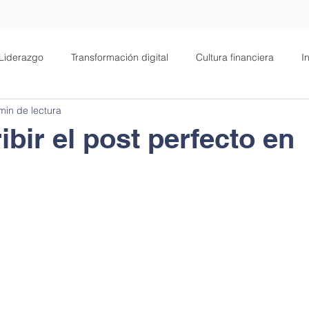
Liderazgo
Transformación digital
Cultura financiera
I
min de lectura
alud
Filosofía
Negocios
Motivación
bir el post perfecto en