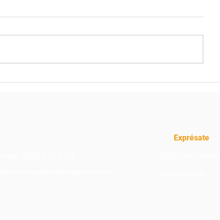
7 APTITUDES LABORALES
6 pasos par
MÁS VALORADAS POR
confianza c
LAS EMPRESAS
Exprésate
Buzón de sugere
sapp:
(826) 123 5511
@escuelasuperiordenegocios.mx
Contáctanos