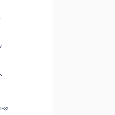
e 
s 
. 
ÉS! 