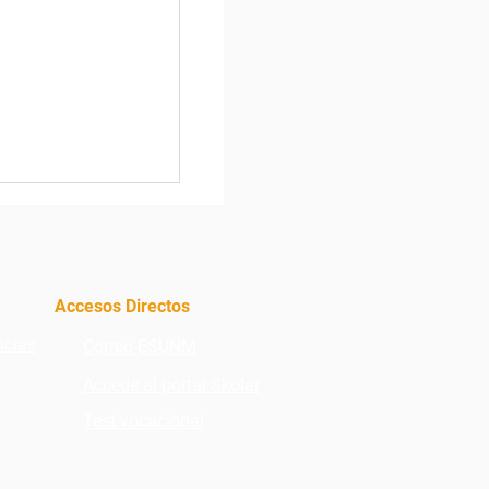
a aumentar tu
omo líder
Accesos Directos
ncias
Correo ESUNM
Accede al portal Skolar
Test vocacional