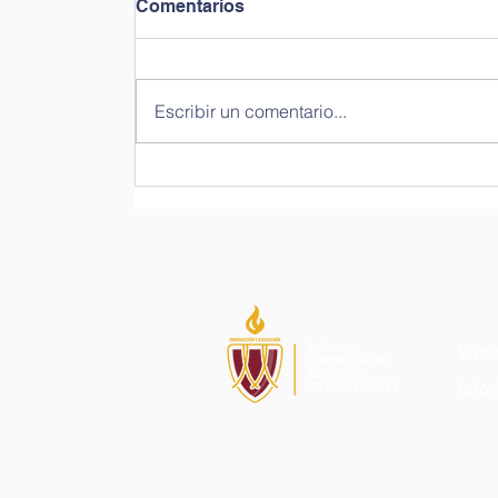
Comentarios
Escribir un comentario...
Razones por las que
puedes tener dificultades
para elegir una carrera y
algunas recomendaciones.
What
info