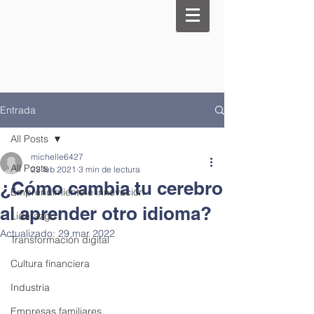
Entrada
All Posts
michelle6427
All Posts
22 feb 2021
3 min de lectura
¿Cómo cambia tu cerebro
Emprendimiento e innovación
al aprender otro idioma?
Liderazgo
Actualizado:
29 mar 2022
Transformación digital
Cultura financiera
Industria
Empresas familiares