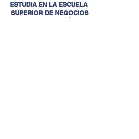
ESTUDIA EN LA ESCUELA 
SUPERIOR DE NEGOCIOS
¡SIN IMPORTAR DÓNDE 
ESTÉS!
LICENCIATURAS
   |    
MAESTRÍAS
   |   
DOCTORADO
   |   
INGLÉS
 Whatsapp: Click en la imagen o digita 
+52 81 1783 2250
Educación