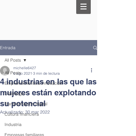
Entrada
All Posts
michelle6427
All Posts
6 ago 2021
3 min de lectura
4 industrias en las que las
Emprendimiento e innovación
mujeres están explotando
Liderazgo
su potencial
Transformación digital
Actualizado:
30 mar 2022
Cultura financiera
Industria
Empresas familiares